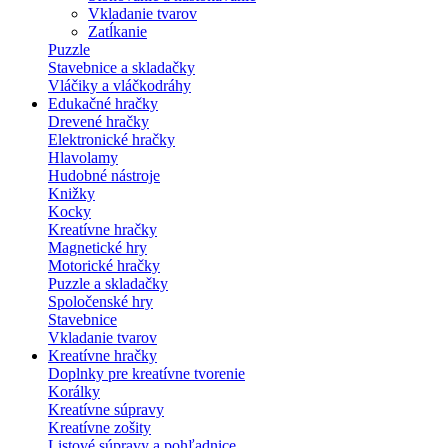
Vkladanie tvarov
Zatĺkanie
Puzzle
Stavebnice a skladačky
Vláčiky a vláčkodráhy
Edukačné hračky
Drevené hračky
Elektronické hračky
Hlavolamy
Hudobné nástroje
Knižky
Kocky
Kreatívne hračky
Magnetické hry
Motorické hračky
Puzzle a skladačky
Spoločenské hry
Stavebnice
Vkladanie tvarov
Kreatívne hračky
Doplnky pre kreatívne tvorenie
Korálky
Kreatívne súpravy
Kreatívne zošity
Listové súpravy a pohľadnice