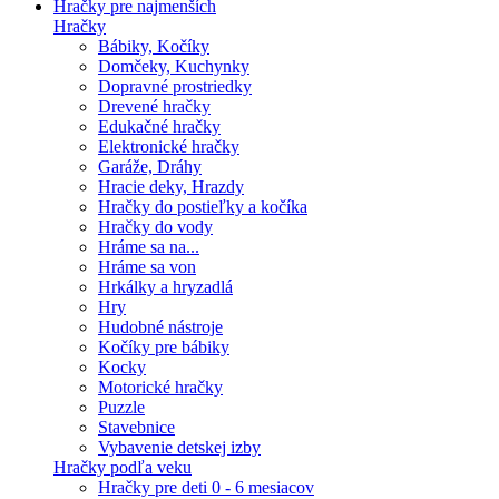
Hračky pre najmenších
Hračky
Bábiky, Kočíky
Domčeky, Kuchynky
Dopravné prostriedky
Drevené hračky
Edukačné hračky
Elektronické hračky
Garáže, Dráhy
Hracie deky, Hrazdy
Hračky do postieľky a kočíka
Hračky do vody
Hráme sa na...
Hráme sa von
Hrkálky a hryzadlá
Hry
Hudobné nástroje
Kočíky pre bábiky
Kocky
Motorické hračky
Puzzle
Stavebnice
Vybavenie detskej izby
Hračky podľa veku
Hračky pre deti 0 - 6 mesiacov