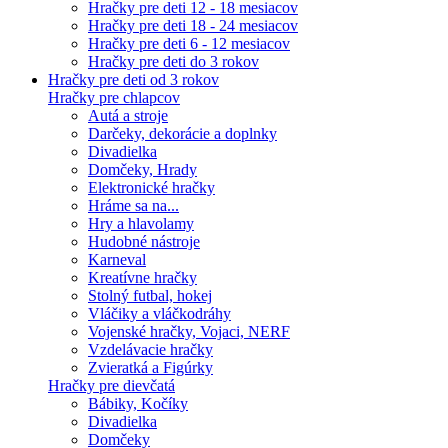
Hračky pre deti 12 - 18 mesiacov
Hračky pre deti 18 - 24 mesiacov
Hračky pre deti 6 - 12 mesiacov
Hračky pre deti do 3 rokov
Hračky pre deti od 3 rokov
Hračky pre chlapcov
Autá a stroje
Darčeky, dekorácie a doplnky
Divadielka
Domčeky, Hrady
Elektronické hračky
Hráme sa na...
Hry a hlavolamy
Hudobné nástroje
Karneval
Kreatívne hračky
Stolný futbal, hokej
Vláčiky a vláčkodráhy
Vojenské hračky, Vojaci, NERF
Vzdelávacie hračky
Zvieratká a Figúrky
Hračky pre dievčatá
Bábiky, Kočíky
Divadielka
Domčeky