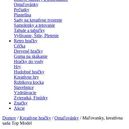
Omaľovánky
Pečiatky
Plastelína
Sady na kreatívne tvorenie
Samolepky a tetovanie
Tabule a tabuľky
Vyšívanie, Šitie, Pletenie
Retro hračky
Céčka
Drevené hračky
Guma na skákanie
Hračky do vody
Hry
Hudobné hračky
Kreatívne hry
Rubikova kocka
Stavebnice
Vzdelávacie
Zvieratká, Figúrky
Značky
Akcie
Domov
/
Kreatívne hračky
/
Omaľovánky
/ Maľovanky, kreatívna
sada Top Model