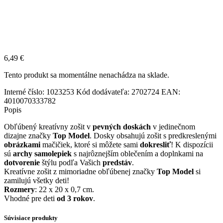
6,49
€
Tento produkt sa momentálne nenachádza na sklade.
Interné číslo:
1023253
Kód dodávateľa:
2702724
EAN:
4010070333782
Popis
Obľúbený kreatívny zošit v
pevných doskách
v jedinečnom
dizajne značky
Top Model
. Dosky obsahujú zošit s predkreslenými
obrázkami
mačičiek, ktoré si môžete sami
dokresliť
! K dispozícii
sú
archy samolepiek
s najrôznejším oblečením a doplnkami na
dotvorenie
štýlu podľa Vašich
predstáv
.
Kreatívne zošit z mimoriadne obľúbenej značky
Top Model
si
zamilujú všetky deti!
Rozmery
: 22 x 20 x 0,7 cm.
Vhodné pre deti
od 3 rokov
.
Súvisiace produkty