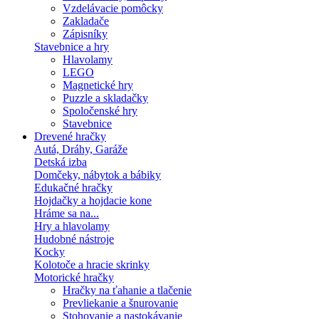
Vzdelávacie pomôcky
Zakladače
Zápisníky
Stavebnice a hry
Hlavolamy
LEGO
Magnetické hry
Puzzle a skladačky
Spoločenské hry
Stavebnice
Drevené hračky
Autá, Dráhy, Garáže
Detská izba
Domčeky, nábytok a bábiky
Edukačné hračky
Hojdačky a hojdacie kone
Hráme sa na...
Hry a hlavolamy
Hudobné nástroje
Kocky
Kolotoče a hracie skrinky
Motorické hračky
Hračky na ťahanie a tlačenie
Prevliekanie a šnurovanie
Stohovanie a nastokávanie