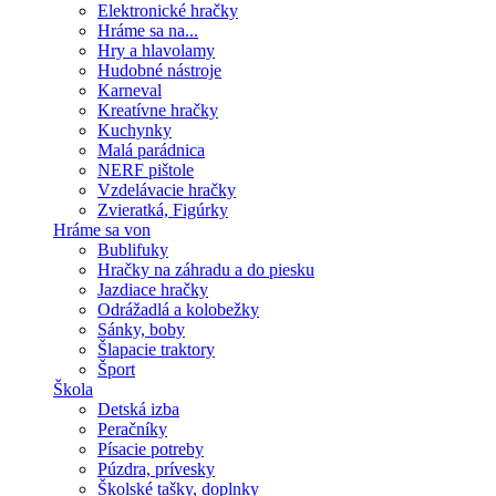
Elektronické hračky
Hráme sa na...
Hry a hlavolamy
Hudobné nástroje
Karneval
Kreatívne hračky
Kuchynky
Malá parádnica
NERF pištole
Vzdelávacie hračky
Zvieratká, Figúrky
Hráme sa von
Bublifuky
Hračky na záhradu a do piesku
Jazdiace hračky
Odrážadlá a kolobežky
Sánky, boby
Šlapacie traktory
Šport
Škola
Detská izba
Peračníky
Písacie potreby
Púzdra, prívesky
Školské tašky, doplnky