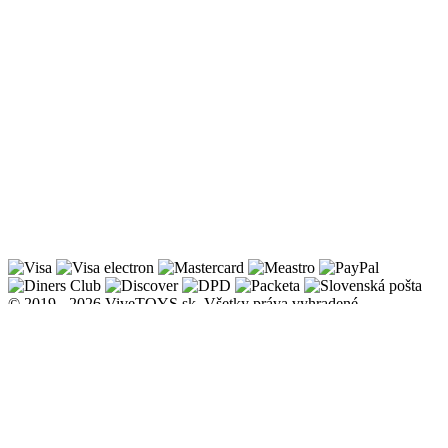
© 2019 - 2026 ViveTOYS.sk. Všetky práva vyhradené.
Informácie
Doprava, dodanie a platba
Obchodné a reklamačné podmienky
Zásady ochrany osobných údajov
Zásady používania súborov cookies
Odstúpenie od zmluvy
O nás