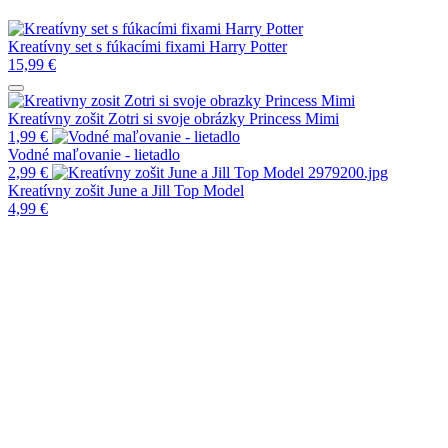
Kreatívny set s fúkacími fixami Harry Potter
15,99
€
Kreatívny zošit Zotri si svoje obrázky Princess Mimi
1,99
€
Vodné maľovanie - lietadlo
2,99
€
Kreatívny zošit June a Jill Top Model
4,99
€