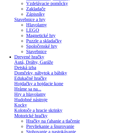
Vzdelávacie pomôcky
Zakladače
Zápisníky
Stavebnice a hry
Hlavolamy
LEGO
Magnetické hry
Puzzle a skladačky
Spoločenské hry
Stavebnice
Drevené hračky
Autá, Dráhy, Garáže
Detská izba
Domčeky, nábytok a bábiky
Edukačné hračky
Hojdačky a hojdacie kone
Hráme sa na...
Hry a hlavolamy
Hudobné nástroje
Kocky
Kolotoče a hracie skrinky
Motorické hračky
Hračky na ťahanie a tlačenie
Prevliekanie a šnurovanie
Stohovanie a nastokávanie