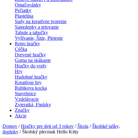
Omaľovánky
Pečiatky
Plastelína
Sady na kreatívne tvorenie
Samolepky a tetovanie
Tabule a tabuľky
Vyšívanie, Šitie, Pletenie
Retro hračky
Céčka
Drevené hračky
Guma na skákanie
Hračky do vody
Hry
Hudobné hračky
Kreatívne hry
Rubikova kocka
Stavebnice
Vzdelávacie
Zvieratká, Figúrky
Značky
Akcie
Domov
/
Hračky pre deti od 3 rokov
/
Škola
/
Školské tašky,
doplnky
/ Školský plecniak Hello Kitty