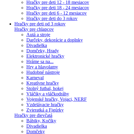
Hračky pre deti 12 - 18 mesiacov
Hračky pre deti 18 - 24 mesiacov
Hračky pre deti 6 - 12 mesiacov
Hračky pre deti do 3 rokov
Hračky pre deti od 3 rokov
Hračky pre chlapcov
Autá a stroje
Darčeky, dekorácie a doplnky
Divadielka
Domčeky, Hrady
Elektronické hračky
Hráme sa na...
Hry a hlavolamy
Hudobné nástroje
Karneval
Kreatívne hračky
Stolný futbal, hokej
Vláčiky a vláčkodráhy
Vojenské hračky, Vojaci, NERF
Vzdelávacie hračky
Zvieratká a Figúrky
Hračky pre dievčatá
Bábiky, Kočíky
Divadielka
Domčeky