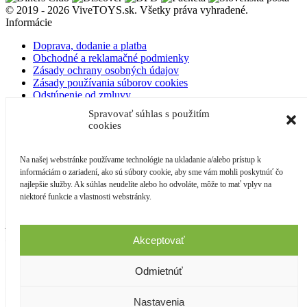
© 2019 - 2026 ViveTOYS.sk. Všetky práva vyhradené.
Informácie
Doprava, dodanie a platba
Obchodné a reklamačné podmienky
Zásady ochrany osobných údajov
Zásady používania súborov cookies
Odstúpenie od zmluvy
O nás
Spravovať súhlas s použitím
Kontakt
cookies
Blog
Môj účet
Na našej webstránke používame technológie na ukladanie a/alebo prístup k
informáciám o zariadení, ako sú súbory cookie, aby sme vám mohli poskytnúť čo
Prihlásenie
najlepšie služby. Ak súhlas neudelíte alebo ho odvoláte, môže to mať vplyv na
niektoré funkcie a vlastnosti webstránky.
Kontakt
ARTE studio, s.r.o.
Karpatská 3256/15
Akceptovať
058 01, Poprad
Slovensko
Odmietnúť
IČO: 36 494 879
Nastavenia