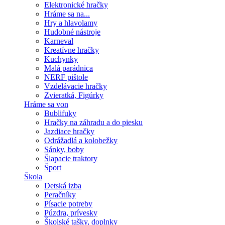
Elektronické hračky
Hráme sa na...
Hry a hlavolamy
Hudobné nástroje
Karneval
Kreatívne hračky
Kuchynky
Malá parádnica
NERF pištole
Vzdelávacie hračky
Zvieratká, Figúrky
Hráme sa von
Bublifuky
Hračky na záhradu a do piesku
Jazdiace hračky
Odrážadlá a kolobežky
Sánky, boby
Šlapacie traktory
Šport
Škola
Detská izba
Peračníky
Písacie potreby
Púzdra, prívesky
Školské tašky, doplnky