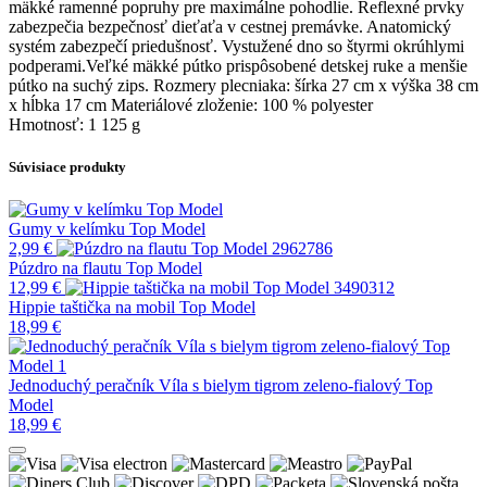
mäkké ramenné popruhy pre maximálne pohodlie. Reflexné prvky
zabezpečia bezpečnosť dieťaťa v cestnej premávke. Anatomický
systém zabezpečí priedušnosť. Vystužené dno so štyrmi okrúhlymi
podperami.Veľké mäkké pútko prispôsobené detskej ruke a menšie
pútko na suchý zips. Rozmery plecniaka: šírka 27 cm x výška 38 cm
x hĺbka 17 cm Materiálové zloženie: 100 % polyester
Hmotnosť: 1 125 g
Súvisiace produkty
Gumy v kelímku Top Model
2,99
€
Púzdro na flautu Top Model
12,99
€
Hippie taštička na mobil Top Model
18,99
€
Jednoduchý peračník Víla s bielym tigrom zeleno-fialový Top
Model
18,99
€