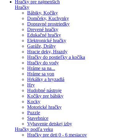
Hračky pre najmenších
Hračky
Bábiky, Kočíky
Domčeky, Kuchynky
Dopravné prostriedky
Drevené hračky
Edukačné hračky
Elektronické hračky
Garáže, Dráhy
Hracie deky, Hrazdy
Hračky do postieľky a kočíka
Hračky do vody
Hráme sa na...
Hráme sa von
Hrkálky a hryzadlá
Hry
Hudobné nástroje
Kočíky pre bábiky
Kocky
Motorické hračky
Puzzle
Stavebnice
Vybavenie detskej izby
Hračky podľa veku
Hračky pre deti 0 - 6 mesiacov