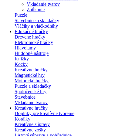
Vkladanie tvarov
Zatĺkanie
Puzzle
Stavebnice a skladačky
Vláčiky a vláčkodráhy
Edukačné hračky
Drevené hračky
Elektronické hračky
Hlavolamy
Hudobné nástroje
Knižky
Kocky
Kreatívne hračky
Magnetické hry
Motorické hračky
Puzzle a skladačky
Spoločenské hry
Stavebnice
Vkladanie tvarov
Kreatívne hračky
Doplnky pre kreatívne tvorenie
Korálky
Kreatívne súpravy
Kreatívne zošity
Listové súpravy a pohľadnice