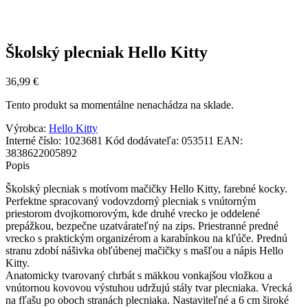
Školský plecniak Hello Kitty
36,99
€
Tento produkt sa momentálne nenachádza na sklade.
Výrobca:
Hello Kitty
Interné číslo:
1023681
Kód dodávateľa:
053511
EAN:
3838622005892
Popis
Školský plecniak s motívom mačičky Hello Kitty, farebné kocky.
Perfektne spracovaný vodovzdorný plecniak s vnútorným
priestorom dvojkomorovým, kde druhé vrecko je oddelené
prepážkou, bezpečne uzatvárateľný na zips. Priestranné predné
vrecko s praktickým organizérom a karabínkou na kľúče. Prednú
stranu zdobí nášivka obľúbenej mačičky s mašľou a nápis Hello
Kitty.
Anatomicky tvarovaný chrbát s mäkkou vonkajšou vložkou a
vnútornou kovovou výstuhou udržujú stály tvar plecniaka. Vrecká
na fľašu po oboch stranách plecniaka. Nastaviteľné a 6 cm široké