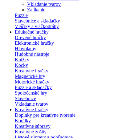
Vkladanie tvarov
Zatĺkanie
Puzzle
Stavebnice a skladačky
Vláčiky a vláčkodráhy
Edukačné hračky
Drevené hračky
Elektronické hračky
Hlavolamy
Hudobné nástroje
Knižky
Kocky
Kreatívne hračky
Magnetické hry
Motorické hračky
Puzzle a skladačky
Spoločenské hry
Stavebnice
Vkladanie tvarov
Kreatívne hračky
Doplnky pre kreatívne tvorenie
Korálky
Kreatívne súpravy
Kreatívne zošity
Listové súpravy a pohľadnice