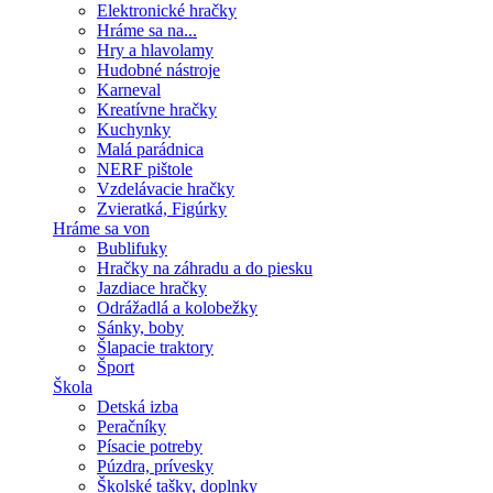
Elektronické hračky
Hráme sa na...
Hry a hlavolamy
Hudobné nástroje
Karneval
Kreatívne hračky
Kuchynky
Malá parádnica
NERF pištole
Vzdelávacie hračky
Zvieratká, Figúrky
Hráme sa von
Bublifuky
Hračky na záhradu a do piesku
Jazdiace hračky
Odrážadlá a kolobežky
Sánky, boby
Šlapacie traktory
Šport
Škola
Detská izba
Peračníky
Písacie potreby
Púzdra, prívesky
Školské tašky, doplnky