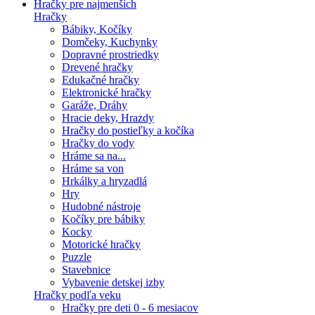
Hračky pre najmenších
Hračky
Bábiky, Kočíky
Domčeky, Kuchynky
Dopravné prostriedky
Drevené hračky
Edukačné hračky
Elektronické hračky
Garáže, Dráhy
Hracie deky, Hrazdy
Hračky do postieľky a kočíka
Hračky do vody
Hráme sa na...
Hráme sa von
Hrkálky a hryzadlá
Hry
Hudobné nástroje
Kočíky pre bábiky
Kocky
Motorické hračky
Puzzle
Stavebnice
Vybavenie detskej izby
Hračky podľa veku
Hračky pre deti 0 - 6 mesiacov