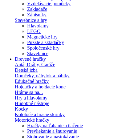
Vzdelávacie pomôcky
Zakladače
Zápisníky
Stavebnice a hry
Hlavolamy
LEGO
Magnetické hry
Puzzle a skladačky
Spoločenské hry
Stavebnice
Drevené hračky
Autá, Dráhy, Garáže
Detská izba
Domčeky, nábytok a bábiky
Edukačné hračky
Hojdačky a hojdacie kone
Hráme sa na...
Hry a hlavolamy
Hudobné nástroje
Kocky
Kolotoče a hracie skrinky
Motorické hračky
Hračky na ťahanie a tlačenie
Prevliekanie a šnurovanie
Stohovanie a nastokávanie