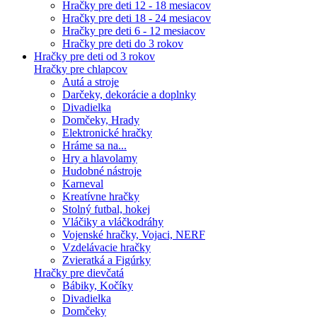
Hračky pre deti 12 - 18 mesiacov
Hračky pre deti 18 - 24 mesiacov
Hračky pre deti 6 - 12 mesiacov
Hračky pre deti do 3 rokov
Hračky pre deti od 3 rokov
Hračky pre chlapcov
Autá a stroje
Darčeky, dekorácie a doplnky
Divadielka
Domčeky, Hrady
Elektronické hračky
Hráme sa na...
Hry a hlavolamy
Hudobné nástroje
Karneval
Kreatívne hračky
Stolný futbal, hokej
Vláčiky a vláčkodráhy
Vojenské hračky, Vojaci, NERF
Vzdelávacie hračky
Zvieratká a Figúrky
Hračky pre dievčatá
Bábiky, Kočíky
Divadielka
Domčeky