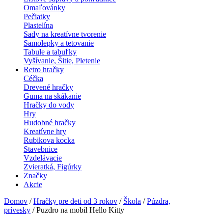
Omaľovánky
Pečiatky
Plastelína
Sady na kreatívne tvorenie
Samolepky a tetovanie
Tabule a tabuľky
Vyšívanie, Šitie, Pletenie
Retro hračky
Céčka
Drevené hračky
Guma na skákanie
Hračky do vody
Hry
Hudobné hračky
Kreatívne hry
Rubikova kocka
Stavebnice
Vzdelávacie
Zvieratká, Figúrky
Značky
Akcie
Domov
/
Hračky pre deti od 3 rokov
/
Škola
/
Púzdra,
prívesky
/ Puzdro na mobil Hello Kitty