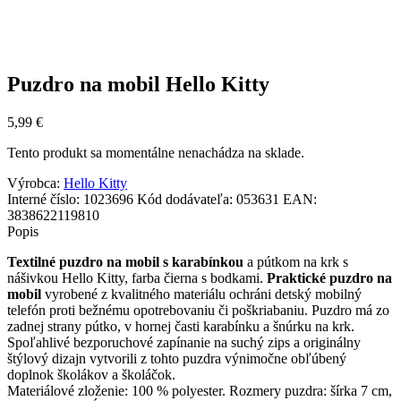
Puzdro na mobil Hello Kitty
5,99
€
Tento produkt sa momentálne nenachádza na sklade.
Výrobca:
Hello Kitty
Interné číslo:
1023696
Kód dodávateľa:
053631
EAN:
3838622119810
Popis
Textilné puzdro na mobil s karabínkou
a pútkom na krk s
nášivkou Hello Kitty, farba čierna s bodkami.
Praktické puzdro na
mobil
vyrobené z kvalitného materiálu ochráni detský mobilný
telefón proti bežnému opotrebovaniu či poškriabaniu. Puzdro má zo
zadnej strany pútko, v hornej časti karabínku a šnúrku na krk.
Spoľahlivé bezporuchové zapínanie na suchý zips a originálny
štýlový dizajn vytvorili z tohto puzdra výnimočne obľúbený
doplnok školákov a školáčok.
Materiálové zloženie: 100 % polyester. Rozmery puzdra: šírka 7 cm,