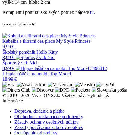
výška 14 cm, hĺbka 2 cm
Kompletnú ponuku školských potrieb nájdete
tu.
Súvisiace produkty
Kabelka s flitrami cez plece My Style Princess
9,99
€
Školský peračník Hello Kitty
8,99
€
Športový vak Nici
8,99
€
Hippie taštička na mobil Top Model
18,99
€
© 2019 - 2026 ViveTOYS.sk. Všetky práva vyhradené.
Informácie
Doprava, dodanie a platba
Obchodné a reklamačné podmienky
Zásady ochrany osobných údajov
Zásady používania súborov cookies
Odstúpenie od zmluvy