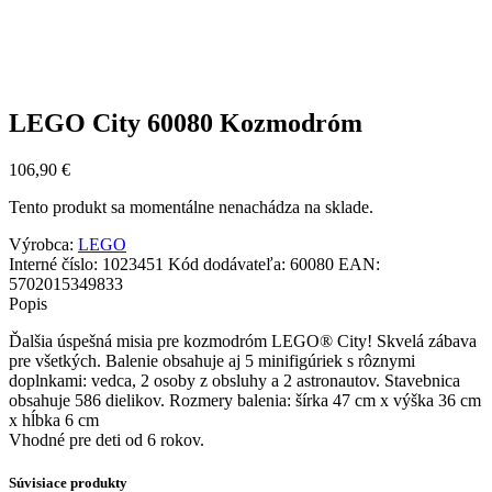
LEGO City 60080 Kozmodróm
106,90
€
Tento produkt sa momentálne nenachádza na sklade.
Výrobca:
LEGO
Interné číslo:
1023451
Kód dodávateľa:
60080
EAN:
5702015349833
Popis
Ďalšia úspešná misia pre kozmodróm LEGO® City! Skvelá zábava
pre všetkých. Balenie obsahuje aj 5 minifigúriek s rôznymi
doplnkami: vedca, 2 osoby z obsluhy a 2 astronautov. Stavebnica
obsahuje 586 dielikov. Rozmery balenia: šírka 47 cm x výška 36 cm
x hĺbka 6 cm
Vhodné pre deti od 6 rokov.
Súvisiace produkty