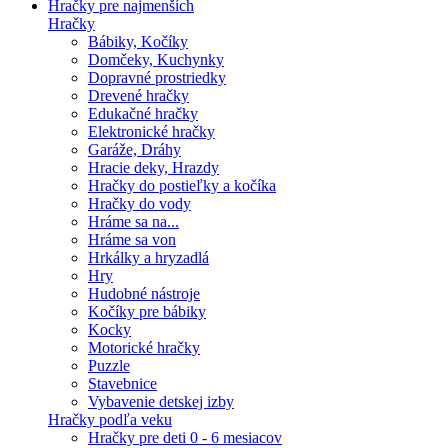
Hračky pre najmenších
Hračky
Bábiky, Kočíky
Domčeky, Kuchynky
Dopravné prostriedky
Drevené hračky
Edukačné hračky
Elektronické hračky
Garáže, Dráhy
Hracie deky, Hrazdy
Hračky do postieľky a kočíka
Hračky do vody
Hráme sa na...
Hráme sa von
Hrkálky a hryzadlá
Hry
Hudobné nástroje
Kočíky pre bábiky
Kocky
Motorické hračky
Puzzle
Stavebnice
Vybavenie detskej izby
Hračky podľa veku
Hračky pre deti 0 - 6 mesiacov