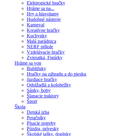
Elektronické hračky
Hráme sa na...
Hry a hlavolamy
Hudobné nástroje
Karneval
Kreatívne hračky
Kuchynky
Malá parádnica
NERF pištole
Vzdelávacie hračky
Zvieratká, Figúrky
Hráme sa von
Bublifuky
Hračky na záhradu a do piesku
Jazdiace hračky
Odrážadlá a kolobežky
Sánky, boby
Šlapacie traktory
Šport
Škola
Detská izba
Peračníky
Písacie potreby
Púzdra, prívesky
Školské tašky, doplnky