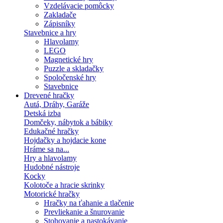
Vzdelávacie pomôcky
Zakladače
Zápisníky
Stavebnice a hry
Hlavolamy
LEGO
Magnetické hry
Puzzle a skladačky
Spoločenské hry
Stavebnice
Drevené hračky
Autá, Dráhy, Garáže
Detská izba
Domčeky, nábytok a bábiky
Edukačné hračky
Hojdačky a hojdacie kone
Hráme sa na...
Hry a hlavolamy
Hudobné nástroje
Kocky
Kolotoče a hracie skrinky
Motorické hračky
Hračky na ťahanie a tlačenie
Prevliekanie a šnurovanie
Stohovanie a nastokávanie