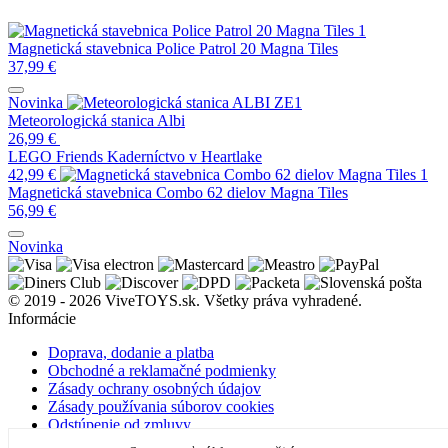
Magnetická stavebnica Police Patrol 20 Magna Tiles
37,99
€
Novinka
Meteorologická stanica Albi
26,99
€
LEGO Friends Kaderníctvo v Heartlake
42,99
€
Magnetická stavebnica Combo 62 dielov Magna Tiles
56,99
€
Novinka
© 2019 - 2026 ViveTOYS.sk. Všetky práva vyhradené.
Informácie
Doprava, dodanie a platba
Obchodné a reklamačné podmienky
Zásady ochrany osobných údajov
Zásady používania súborov cookies
Odstúpenie od zmluvy
O nás