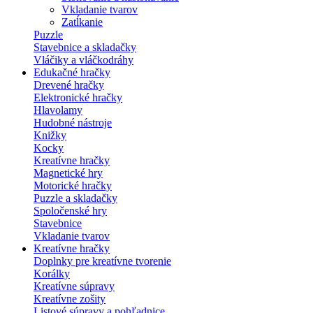
Vkladanie tvarov
Zatĺkanie
Puzzle
Stavebnice a skladačky
Vláčiky a vláčkodráhy
Edukačné hračky
Drevené hračky
Elektronické hračky
Hlavolamy
Hudobné nástroje
Knižky
Kocky
Kreatívne hračky
Magnetické hry
Motorické hračky
Puzzle a skladačky
Spoločenské hry
Stavebnice
Vkladanie tvarov
Kreatívne hračky
Doplnky pre kreatívne tvorenie
Korálky
Kreatívne súpravy
Kreatívne zošity
Listové súpravy a pohľadnice