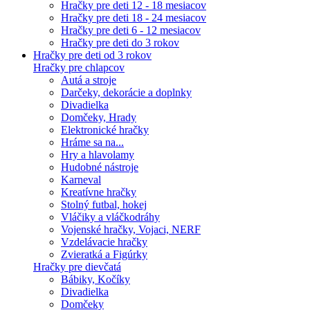
Hračky pre deti 12 - 18 mesiacov
Hračky pre deti 18 - 24 mesiacov
Hračky pre deti 6 - 12 mesiacov
Hračky pre deti do 3 rokov
Hračky pre deti od 3 rokov
Hračky pre chlapcov
Autá a stroje
Darčeky, dekorácie a doplnky
Divadielka
Domčeky, Hrady
Elektronické hračky
Hráme sa na...
Hry a hlavolamy
Hudobné nástroje
Karneval
Kreatívne hračky
Stolný futbal, hokej
Vláčiky a vláčkodráhy
Vojenské hračky, Vojaci, NERF
Vzdelávacie hračky
Zvieratká a Figúrky
Hračky pre dievčatá
Bábiky, Kočíky
Divadielka
Domčeky