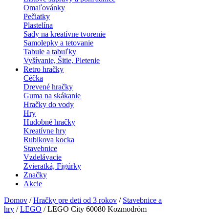
Omaľovánky
Pečiatky
Plastelína
Sady na kreatívne tvorenie
Samolepky a tetovanie
Tabule a tabuľky
Vyšívanie, Šitie, Pletenie
Retro hračky
Céčka
Drevené hračky
Guma na skákanie
Hračky do vody
Hry
Hudobné hračky
Kreatívne hry
Rubikova kocka
Stavebnice
Vzdelávacie
Zvieratká, Figúrky
Značky
Akcie
Domov
/
Hračky pre deti od 3 rokov
/
Stavebnice a
hry
/
LEGO
/ LEGO City 60080 Kozmodróm