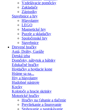
Vzdelávacie pomôcky
Zakladače
Zápisníky
Stavebnice a hry
Hlavolamy
LEGO
Magnetické hry
Puzzle a skladačky
Spoločenské hry
Stavebnice
Drevené hračky
Autá, Dráhy, Garáže
Detská izba
Domčeky, nábytok a bábiky
Edukačné hračky
Hojdačky a hojdacie kone
Hráme sa na...
Hry a hlavolamy
Hudobné nástroje
Kocky
Kolotoče a hracie skrinky
Motorické hračky
Hračky na ťahanie a tlačenie
Prevliekanie a šnurovanie
Stohovanie a nastokávanie