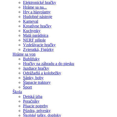
Elektronické hračky
Hráme sa na...
Hry a hlavolamy
Hudobné nástroje
Karneval
Kreatívne hračky
Kuchynky
Malá parádnica
NERF pištole
Vzdelávacie hračky
Zvieratká, Figúrky
Hráme sa von
Bublifuky
Hračky na záhradu a do piesku
Jazdiace hračky
Odrážadlá a kolobežky
Sánky, boby
Šlapacie traktory
Šport
Škola
Detská izba
Peračníky
Písacie potreby
Púzdra, prívesky
Školské tašky, doplnky