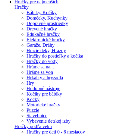
Hračky pre najmenších
Hračky
Bábiky, Kočíky
Domčeky, Kuchynky
Dopravné prostriedky
Drevené hračky
Edukačné hračky
Elektronické hračky
Garáže, Dráhy
Hracie deky, Hrazdy
Hračky do postieľky a kočíka
Hračky do vody
Hráme sa na...
Hráme sa von
Hrkálky a hryzadlá
Hry
Hudobné nástroje
Kočíky pre bábiky
Kocky
Motorické hračky
Puzzle
Stavebnice
Vybavenie detskej izby
Hračky podľa veku
Hračky pre deti 0 - 6 mesiacov