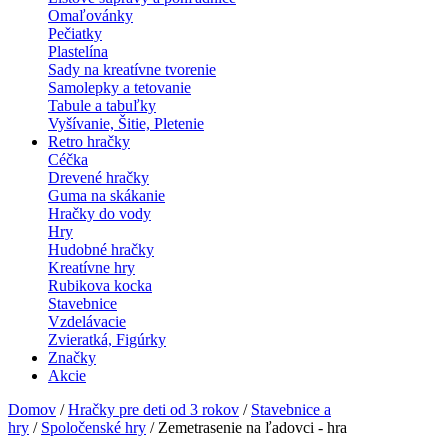
Omaľovánky
Pečiatky
Plastelína
Sady na kreatívne tvorenie
Samolepky a tetovanie
Tabule a tabuľky
Vyšívanie, Šitie, Pletenie
Retro hračky
Céčka
Drevené hračky
Guma na skákanie
Hračky do vody
Hry
Hudobné hračky
Kreatívne hry
Rubikova kocka
Stavebnice
Vzdelávacie
Zvieratká, Figúrky
Značky
Akcie
Domov
/
Hračky pre deti od 3 rokov
/
Stavebnice a
hry
/
Spoločenské hry
/ Zemetrasenie na ľadovci - hra