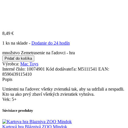
8,49
€
1 ks na sklade -
Dodanie do 24 hodín
množstvo Zemetrasenie na ľadovci - hra
Pridať do košíka
Výrobca:
Mac Toys
Interné číslo:
10074901
Kód dodávateľa:
M5111541
EAN:
8590439115410
Popis
Umiestni na ľadovec všetky zvieratká tak, aby sa udržali a nespadli.
Kto sa ako prvý zbaví všetkých zvieratiek vyhráva.
Vek: 5+
Súvisiace produkty
Kartová hra Bláznivá ZOO Mindok