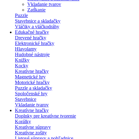
Vkladanie tvarov
Zatĺkanie
Puzzle
Stavebnice a skladačky
Vláčiky a vláčkodráhy
Edukačné hračky
Drevené hračky
Elektronické hračky
Hlavolamy
Hudobné nástroje
Knižky
Kocky
Kreatívne hračky
Magnetické hry
Motorické hračky
Puzzle a skladačky
Spoločenské hry
Stavebnice
Vkladanie tvarov
Kreatívne hračky
Doplnky pre kreatívne tvorenie
Korálky
Kreatívne súpravy
Kreatívne zošity
Listové súpravy a pohľadnice