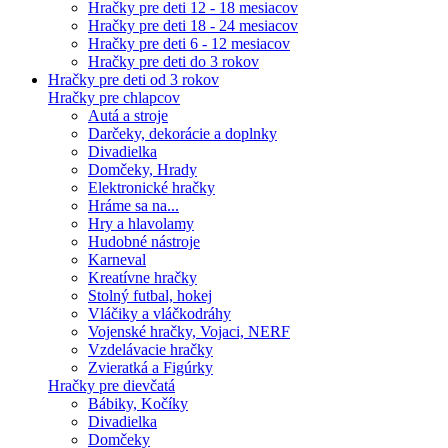
Hračky pre deti 12 - 18 mesiacov
Hračky pre deti 18 - 24 mesiacov
Hračky pre deti 6 - 12 mesiacov
Hračky pre deti do 3 rokov
Hračky pre deti od 3 rokov
Hračky pre chlapcov
Autá a stroje
Darčeky, dekorácie a doplnky
Divadielka
Domčeky, Hrady
Elektronické hračky
Hráme sa na...
Hry a hlavolamy
Hudobné nástroje
Karneval
Kreatívne hračky
Stolný futbal, hokej
Vláčiky a vláčkodráhy
Vojenské hračky, Vojaci, NERF
Vzdelávacie hračky
Zvieratká a Figúrky
Hračky pre dievčatá
Bábiky, Kočíky
Divadielka
Domčeky