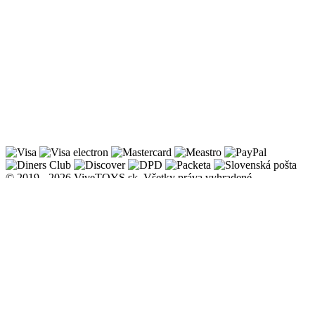
© 2019 - 2026 ViveTOYS.sk. Všetky práva vyhradené.
Informácie
Doprava, dodanie a platba
Obchodné a reklamačné podmienky
Zásady ochrany osobných údajov
Zásady používania súborov cookies
Odstúpenie od zmluvy
O nás
Kontakt
Blog