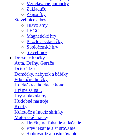
Vzdelávacie pomôcky
Zakladače
Zápisníky
Stavebnice a hry
Hlavolamy
LEGO
Magnetické hry
Puzzle a skladačky
Spoločenské hry
Stavebnice
Drevené hračky
Autá, Dráhy, Garáže
Detská izba
Domčeky, nábytok a bábiky
Edukačné hračky
Hojdačky a hojdacie kone
Hráme sa na...
Hry a hlavolamy
Hudobné nástroje
Kocky
Kolotoče a hracie skrinky
Motorické hračky
Hračky na ťahanie a tlačenie
Prevliekanie a šnurovanie
Stohovanie a nastokávanie