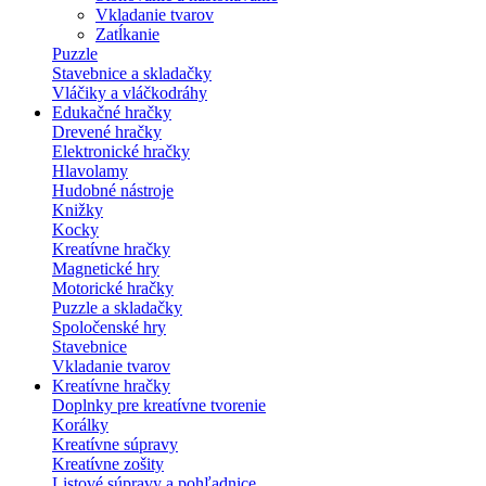
Vkladanie tvarov
Zatĺkanie
Puzzle
Stavebnice a skladačky
Vláčiky a vláčkodráhy
Edukačné hračky
Drevené hračky
Elektronické hračky
Hlavolamy
Hudobné nástroje
Knižky
Kocky
Kreatívne hračky
Magnetické hry
Motorické hračky
Puzzle a skladačky
Spoločenské hry
Stavebnice
Vkladanie tvarov
Kreatívne hračky
Doplnky pre kreatívne tvorenie
Korálky
Kreatívne súpravy
Kreatívne zošity
Listové súpravy a pohľadnice