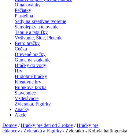
Omaľovánky
Pečiatky
Plastelína
Sady na kreatívne tvorenie
Samolepky a tetovanie
Tabule a tabuľky
Vyšívanie, Šitie, Pletenie
Retro hračky
Céčka
Drevené hračky
Guma na skákanie
Hračky do vody
Hry
Hudobné hračky
Kreatívne hry
Rubikova kocka
Stavebnice
Vzdelávacie
Zvieratká, Figúrky
Značky
Akcie
Domov
/
Hračky pre deti od 3 rokov
/
Hračky pre
chlapcov
/
Zvieratká a Figúrky
/ Zvieratko - Kobyla halfingerská