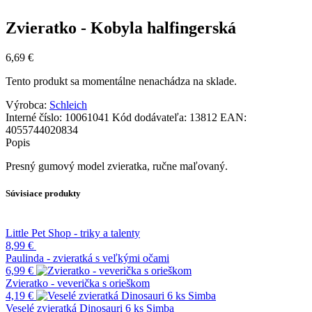
Zvieratko - Kobyla halfingerská
6,69
€
Tento produkt sa momentálne nenachádza na sklade.
Výrobca:
Schleich
Interné číslo:
10061041
Kód dodávateľa:
13812
EAN:
4055744020834
Popis
Presný gumový model zvieratka, ručne maľovaný.
Súvisiace produkty
Little Pet Shop - triky a talenty
8,99
€
Paulinda - zvieratká s veľkými očami
6,99
€
Zvieratko - veverička s orieškom
4,19
€
Veselé zvieratká Dinosauri 6 ks Simba