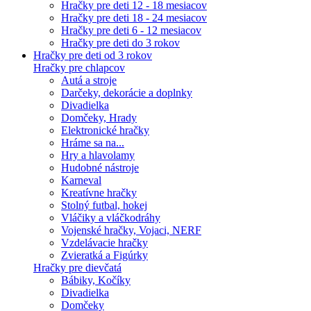
Hračky pre deti 12 - 18 mesiacov
Hračky pre deti 18 - 24 mesiacov
Hračky pre deti 6 - 12 mesiacov
Hračky pre deti do 3 rokov
Hračky pre deti od 3 rokov
Hračky pre chlapcov
Autá a stroje
Darčeky, dekorácie a doplnky
Divadielka
Domčeky, Hrady
Elektronické hračky
Hráme sa na...
Hry a hlavolamy
Hudobné nástroje
Karneval
Kreatívne hračky
Stolný futbal, hokej
Vláčiky a vláčkodráhy
Vojenské hračky, Vojaci, NERF
Vzdelávacie hračky
Zvieratká a Figúrky
Hračky pre dievčatá
Bábiky, Kočíky
Divadielka
Domčeky