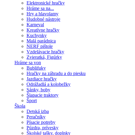
Elektronické hračky
Hráme sa na...
Hry a hlavolamy
Hudobné nástroje
Karneval
Kreatívne hračky
Kuchynky
Malá parádnica
NERF pištole
Vzdelávacie hračky
Zvieratká, Figúrky
Hráme sa von
Bublifuky
Hračky na záhradu a do piesku
Jazdiace hračky
Odrážadlá a kolobežky
Sánky, boby
Šlapacie traktory
Šport
Škola
Detská izba
Peračníky
Písacie potreby
Púzdra, prívesky
Školské tašky, doplnky