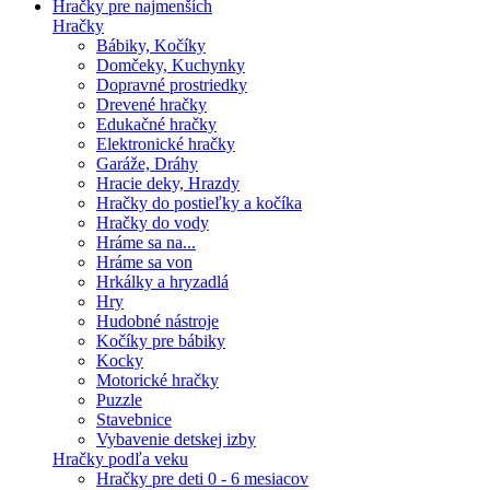
Hračky pre najmenších
Hračky
Bábiky, Kočíky
Domčeky, Kuchynky
Dopravné prostriedky
Drevené hračky
Edukačné hračky
Elektronické hračky
Garáže, Dráhy
Hracie deky, Hrazdy
Hračky do postieľky a kočíka
Hračky do vody
Hráme sa na...
Hráme sa von
Hrkálky a hryzadlá
Hry
Hudobné nástroje
Kočíky pre bábiky
Kocky
Motorické hračky
Puzzle
Stavebnice
Vybavenie detskej izby
Hračky podľa veku
Hračky pre deti 0 - 6 mesiacov