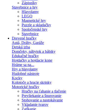
Zápisníky
Stavebnice a hry
Hlavolamy
LEGO
Magnetické hry
Puzzle a skladačky
Spoločenské hry
Stavebnice
Drevené hračky
Autá, Dráhy, Garáže
Detská izba
Domčeky, nábytok a bábiky
Edukačné hračky
Hojdačky a hojdacie kone
Hráme sa na...
Hry a hlavolamy
Hudobné nástroje
Kocky
Kolotoče a hracie skrinky
Motorické hračky
Hračky na ťahanie a tlačenie
Prevliekanie a šnurovanie
Stohovanie a nastokávanie
Vkladanie tvarov
Zatĺkanie