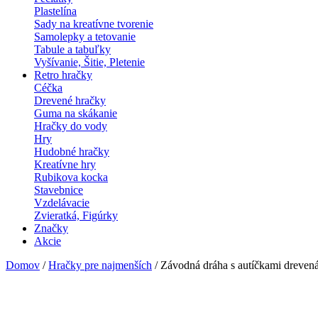
Plastelína
Sady na kreatívne tvorenie
Samolepky a tetovanie
Tabule a tabuľky
Vyšívanie, Šitie, Pletenie
Retro hračky
Céčka
Drevené hračky
Guma na skákanie
Hračky do vody
Hry
Hudobné hračky
Kreatívne hry
Rubikova kocka
Stavebnice
Vzdelávacie
Zvieratká, Figúrky
Značky
Akcie
Domov
/
Hračky pre najmenších
/ Závodná dráha s autíčkami drevená