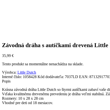
Závodná dráha s autíčkami drevená Little
35,99
€
Tento produkt sa momentálne nenachádza na sklade.
Výrobca:
Little Dutch
Interné číslo:
1058428
Kód dodávateľa:
7037LD
EAN:
8713291770
Popis
Krásna závodná dráha Little Dutch so štyrmi autíčkami zabaví vaše di
Vďaka kvalitnému drevenému prevedeniu je dráha veľmi stabilná. Zár
Rozmery: 10 x 28 x 28 cm
Vhodné pre deti od 18 mesiacov.