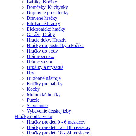
Bábiky, Kočíky
Domčeky, Kuchynky
Dopravné prostriedky
Drevené hračky
Edukačné hračky
Elektronické hračky
Garáže, Dráhy
Hracie deky, Hrazdy
Hračky do postieľky a kočíka
Hračky do vody
Hráme sa na...
Hráme sa von
Hrkálky a hryzadlá
Hry
Hudobné nástroje
Kočíky pre bábiky
Kocky
Motorické hračky
Puzzle
Stavebnice
Vybavenie detskej izby
Hračky podľa veku
Hračky pre deti 0 - 6 mesiacov
Hračky pre deti 12 - 18 mesiacov
Hračky pre deti 18 - 24 mesiacov