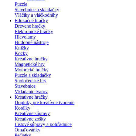
Puzzle
Stavebnice a skladačky
Vláčiky a vláčkodráhy
Edukačné hračky
Drevené hračky
Elektronické hračky
Hlavolamy
Hudobné nástroje
Knižky
Kocky
Kreatívne hračky
Magnetické hry
Motorické hračky
Puzzle a skladačky
Spoločenské hry
Stavebnice
Vkladanie tvarov
Kreatívne hračky
Doplnky pre kreatívne tvorenie
Korálky
Kreatívne súpravy
Kreatívne zošity
Listové súpravy a pohľadnice
Omaľovánky
Pečiatky