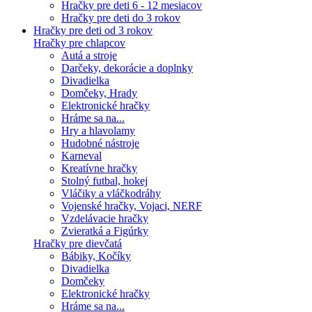
Hračky pre deti 6 - 12 mesiacov
Hračky pre deti do 3 rokov
Hračky pre deti od 3 rokov
Hračky pre chlapcov
Autá a stroje
Darčeky, dekorácie a doplnky
Divadielka
Domčeky, Hrady
Elektronické hračky
Hráme sa na...
Hry a hlavolamy
Hudobné nástroje
Karneval
Kreatívne hračky
Stolný futbal, hokej
Vláčiky a vláčkodráhy
Vojenské hračky, Vojaci, NERF
Vzdelávacie hračky
Zvieratká a Figúrky
Hračky pre dievčatá
Bábiky, Kočíky
Divadielka
Domčeky
Elektronické hračky
Hráme sa na...