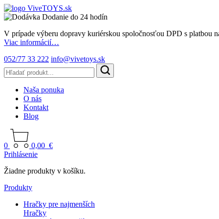
Dodanie do 24 hodín
V prípade výberu dopravy kuriérskou spoločnosťou DPD s platbou n
Viac informácií…
052/77 33 222
info@vivetoys.sk
Naša ponuka
O nás
Kontakt
Blog
0
0,00
€
Prihlásenie
Žiadne produkty v košíku.
Produkty
Hračky pre najmenších
Hračky