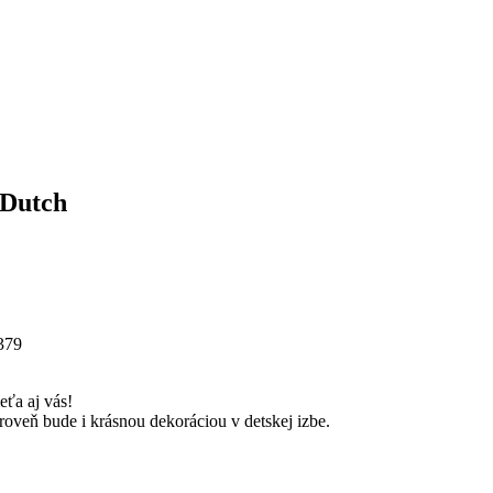
 Dutch
379
eťa aj vás!
oveň bude i krásnou dekoráciou v detskej izbe.