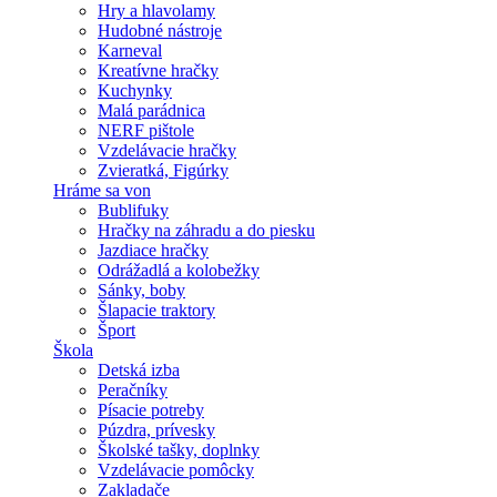
Hry a hlavolamy
Hudobné nástroje
Karneval
Kreatívne hračky
Kuchynky
Malá parádnica
NERF pištole
Vzdelávacie hračky
Zvieratká, Figúrky
Hráme sa von
Bublifuky
Hračky na záhradu a do piesku
Jazdiace hračky
Odrážadlá a kolobežky
Sánky, boby
Šlapacie traktory
Šport
Škola
Detská izba
Peračníky
Písacie potreby
Púzdra, prívesky
Školské tašky, doplnky
Vzdelávacie pomôcky
Zakladače