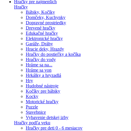
Hračky pre najmenších
Hračky
Bábiky, Kočíky
Domčeky, Kuchynky
Dopravné prostriedky
Drevené hračky
Edukačné hračky
Elektronické hračky
Garáže, Dráhy
Hracie deky, Hrazdy
Hračky do postieľky a kočíka
Hračky do vody
Hráme sa na...
Hráme sa von
Hrkálky a hryzadlá
Hry
Hudobné nástroje
Kočíky pre bábiky
Kocky
Motorické hračky
Puzzle
Stavebnice
Vybavenie detskej izby
Hračky podľa veku
Hračky pre deti 0 - 6 mesiacov