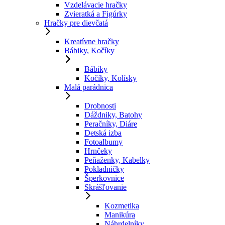
Vzdelávacie hračky
Zvieratká a Figúrky
Hračky pre dievčatá
Kreatívne hračky
Bábiky, Kočíky
Bábiky
Kočíky, Kolísky
Malá parádnica
Drobnosti
Dáždniky, Batohy
Peračníky, Diáre
Detská izba
Fotoalbumy
Hrnčeky
Peňaženky, Kabelky
Pokladničky
Šperkovnice
Skrášľovanie
Kozmetika
Manikúra
Náhrdelníky