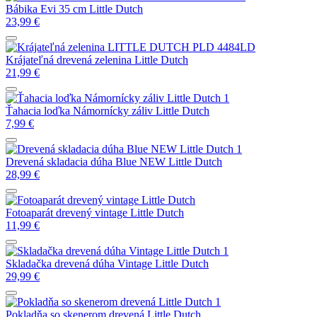
Bábika Evi 35 cm Little Dutch
23,99
€
Krájateľná drevená zelenina Little Dutch
21,99
€
Ťahacia loďka Námornícky záliv Little Dutch
7,99
€
Drevená skladacia dúha Blue NEW Little Dutch
28,99
€
Fotoaparát drevený vintage Little Dutch
11,99
€
Skladačka drevená dúha Vintage Little Dutch
29,99
€
Pokladňa so skenerom drevená Little Dutch