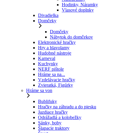
Hodinky, Náramky
Vlasové doplnky
Divadielka
Domčeky
Domčeky
Nábytok do domčekov
Elektronické hračky
Hry a hlavolamy
Hudobné nástroje
Karneval
Kuchynky
NERF pištole
Hráme sa na...
Vzdelávacie hračky
Zvieratká, Figúrky
Hráme sa von
Bublifuky
Hračky na záhradu a do piesku
Jazdiace hračky
Odrážadlá a kolobežky
Sánky, boby
Šlapacie traktory