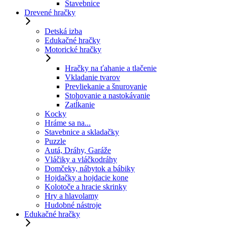
Stavebnice
Drevené hračky
Detská izba
Edukačné hračky
Motorické hračky
Hračky na ťahanie a tlačenie
Vkladanie tvarov
Prevliekanie a šnurovanie
Stohovanie a nastokávanie
Zatĺkanie
Kocky
Hráme sa na...
Stavebnice a skladačky
Puzzle
Autá, Dráhy, Garáže
Vláčiky a vláčkodráhy
Domčeky, nábytok a bábiky
Hojdačky a hojdacie kone
Kolotoče a hracie skrinky
Hry a hlavolamy
Hudobné nástroje
Edukačné hračky