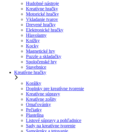
Hudobné nástroje
Kreatívne hračky
Motorické hračky
Vkladanie tvarov
Drevené hračky
Elektronické hračky
Hlavolamy
Knižky
Kocky
Magnetické hry
Puzzle a skladačky
Spoločenské hry
Stavebnice
Kreatívne hračky
Korálky
Doplnky pre kreatívne tvorenie
Kreatívne súpravy
Kreatívne zošity
Omaľovánky
Pečiatky
Plastelína
Listové súpravy a pohľadnice
Sady na kreatívne tvorenie
Samolepky a tetovanie