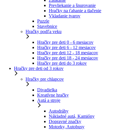
Zatĺkanie
Prevliekanie a šnurovanie
Hračky na ťahanie a tlačenie
Vkladanie tvarov
Puzzle
Stavebnice
Hračky podľa veku
Hračky pre deti 0 - 6 mesiacov
Hračky pre deti 6 - 12 mesiacov
Hračky pre deti 12 - 18 mesiacov
Hračky pre deti 18 - 24 mesiacov
Hračky pre deti do 3 rokov
Hračky pre deti od 3 rokov
Hračky pre chlapcov
Divadielka
Kreatívne hračky
Autá a stroje
Autodráhy
Nákladné autá, Kamióny
Dopravné značky
Motorky, Autobusy