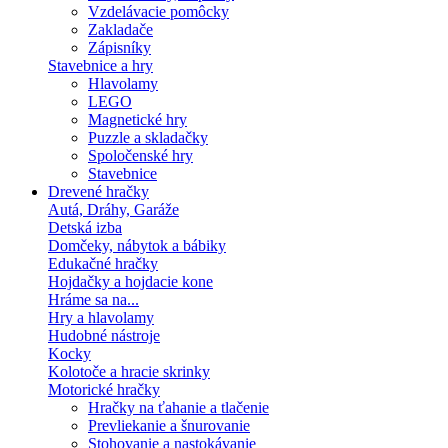
Vzdelávacie pomôcky
Zakladače
Zápisníky
Stavebnice a hry
Hlavolamy
LEGO
Magnetické hry
Puzzle a skladačky
Spoločenské hry
Stavebnice
Drevené hračky
Autá, Dráhy, Garáže
Detská izba
Domčeky, nábytok a bábiky
Edukačné hračky
Hojdačky a hojdacie kone
Hráme sa na...
Hry a hlavolamy
Hudobné nástroje
Kocky
Kolotoče a hracie skrinky
Motorické hračky
Hračky na ťahanie a tlačenie
Prevliekanie a šnurovanie
Stohovanie a nastokávanie