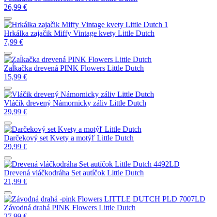
26,99
€
Hrkálka zajačik Miffy Vintage kvety Little Dutch
7,99
€
Zaĺkačka drevená PINK Flowers Little Dutch
15,99
€
Vláčik drevený Námornicky záliv Little Dutch
29,99
€
Darčekový set Kvety a motýľ Little Dutch
29,99
€
Drevená vláčkodráha Set autíčok Little Dutch
21,99
€
Závodná drahá PINK Flowers Little Dutch
27,99
€