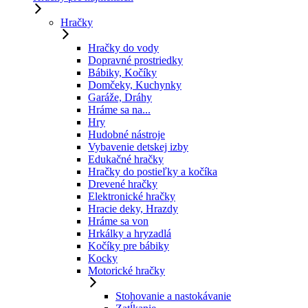
Hračky
Hračky do vody
Dopravné prostriedky
Bábiky, Kočíky
Domčeky, Kuchynky
Garáže, Dráhy
Hráme sa na...
Hry
Hudobné nástroje
Vybavenie detskej izby
Edukačné hračky
Hračky do postieľky a kočíka
Drevené hračky
Elektronické hračky
Hracie deky, Hrazdy
Hráme sa von
Hrkálky a hryzadlá
Kočíky pre bábiky
Kocky
Motorické hračky
Stohovanie a nastokávanie