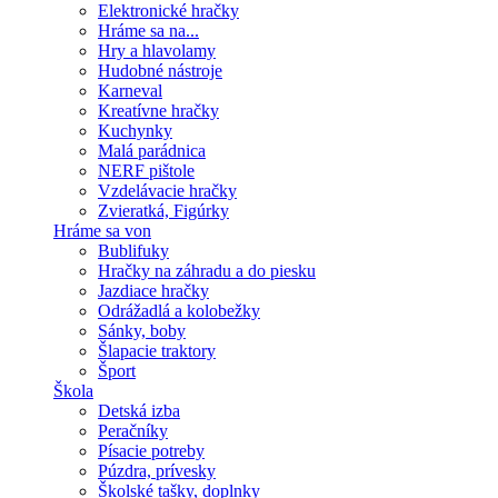
Elektronické hračky
Hráme sa na...
Hry a hlavolamy
Hudobné nástroje
Karneval
Kreatívne hračky
Kuchynky
Malá parádnica
NERF pištole
Vzdelávacie hračky
Zvieratká, Figúrky
Hráme sa von
Bublifuky
Hračky na záhradu a do piesku
Jazdiace hračky
Odrážadlá a kolobežky
Sánky, boby
Šlapacie traktory
Šport
Škola
Detská izba
Peračníky
Písacie potreby
Púzdra, prívesky
Školské tašky, doplnky