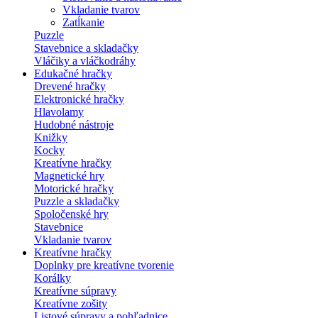
Vkladanie tvarov
Zatĺkanie
Puzzle
Stavebnice a skladačky
Vláčiky a vláčkodráhy
Edukačné hračky
Drevené hračky
Elektronické hračky
Hlavolamy
Hudobné nástroje
Knižky
Kocky
Kreatívne hračky
Magnetické hry
Motorické hračky
Puzzle a skladačky
Spoločenské hry
Stavebnice
Vkladanie tvarov
Kreatívne hračky
Doplnky pre kreatívne tvorenie
Korálky
Kreatívne súpravy
Kreatívne zošity
Listové súpravy a pohľadnice