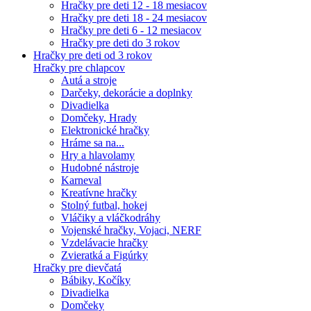
Hračky pre deti 12 - 18 mesiacov
Hračky pre deti 18 - 24 mesiacov
Hračky pre deti 6 - 12 mesiacov
Hračky pre deti do 3 rokov
Hračky pre deti od 3 rokov
Hračky pre chlapcov
Autá a stroje
Darčeky, dekorácie a doplnky
Divadielka
Domčeky, Hrady
Elektronické hračky
Hráme sa na...
Hry a hlavolamy
Hudobné nástroje
Karneval
Kreatívne hračky
Stolný futbal, hokej
Vláčiky a vláčkodráhy
Vojenské hračky, Vojaci, NERF
Vzdelávacie hračky
Zvieratká a Figúrky
Hračky pre dievčatá
Bábiky, Kočíky
Divadielka
Domčeky