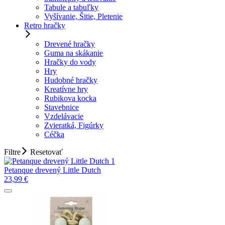
Tabule a tabuľky
Vyšívanie, Šitie, Pletenie
Retro hračky
Drevené hračky
Guma na skákanie
Hračky do vody
Hry
Hudobné hračky
Kreatívne hry
Rubikova kocka
Stavebnice
Vzdelávacie
Zvieratká, Figúrky
Céčka
Filtre
Resetovať
Petanque drevený Little Dutch
23,99
€