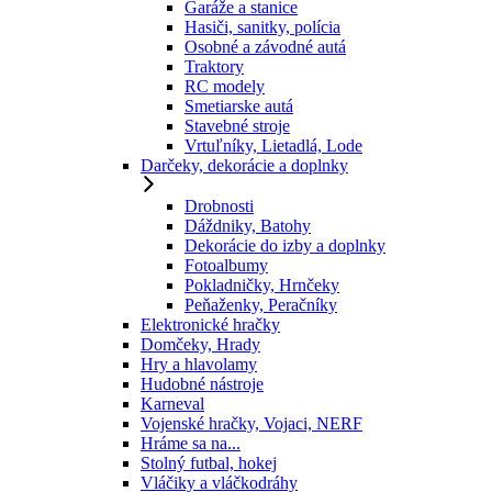
Garáže a stanice
Hasiči, sanitky, polícia
Osobné a závodné autá
Traktory
RC modely
Smetiarske autá
Stavebné stroje
Vrtuľníky, Lietadlá, Lode
Darčeky, dekorácie a doplnky
Drobnosti
Dáždniky, Batohy
Dekorácie do izby a doplnky
Fotoalbumy
Pokladničky, Hrnčeky
Peňaženky, Peračníky
Elektronické hračky
Domčeky, Hrady
Hry a hlavolamy
Hudobné nástroje
Karneval
Vojenské hračky, Vojaci, NERF
Hráme sa na...
Stolný futbal, hokej
Vláčiky a vláčkodráhy