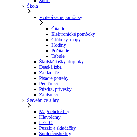
Šport
Škola
Vzdelávacie pomôcky
Čítanie
Elektronické pomôcky
Glóbusy, mapy
Hodiny
Počítanie
Tabule
Školské tašky, doplnky
Detská izba
Zakladače
Písacie potreby
Peračníky
Púzdra, prívesky
Zápisníky
Stavebnice a hry
Magnetické hry
Hlavolamy
LEGO
Puzzle a skladačky
Spoločenské hry