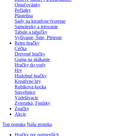
Omaľovánky
Pečiatky
Plastelína
Sady na kreatívne tvorenie
Samolepky a tetovanie
Tabule a tabuľky
Vyšívanie, Šitie, Pletenie
Retro hračky
Céčka
Drevené hračky
Guma na skákanie
Hračky do vody
Hry
Hudobné hračky
Kreatívne hry
Rubikova kocka
Stavebnice
Vzdelávacie
Zvieratká, Figúrky
Značky
Akcie
Top ponuka
Naša ponuka
Hračky pre najmenších