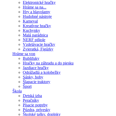
Elektronické hračky
Hráme sa na...
Hry a hlavolamy
Hudobné nástroje
Karneval
Kreatívne hračky
Kuchynky
Malá parádnica
NERF pištole
Vzdelávacie hračky
Zvieratká, Figúrky
Hráme sa von
Bublifuky
Hračky na záhradu a do piesku
Jazdiace hračky
Odrážadlá a kolobežky
Sánky, boby
Šlapacie traktory
Šport
Škola
Detská izba
Peračníky
Písacie potreby
Púzdra, prívesky
Školské tašky, doplnky