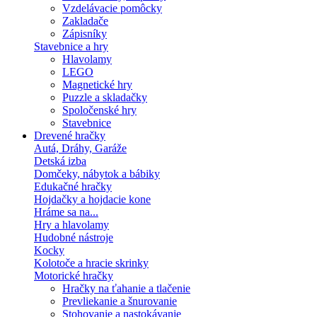
Vzdelávacie pomôcky
Zakladače
Zápisníky
Stavebnice a hry
Hlavolamy
LEGO
Magnetické hry
Puzzle a skladačky
Spoločenské hry
Stavebnice
Drevené hračky
Autá, Dráhy, Garáže
Detská izba
Domčeky, nábytok a bábiky
Edukačné hračky
Hojdačky a hojdacie kone
Hráme sa na...
Hry a hlavolamy
Hudobné nástroje
Kocky
Kolotoče a hracie skrinky
Motorické hračky
Hračky na ťahanie a tlačenie
Prevliekanie a šnurovanie
Stohovanie a nastokávanie