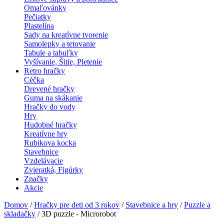
Omaľovánky
Pečiatky
Plastelína
Sady na kreatívne tvorenie
Samolepky a tetovanie
Tabule a tabuľky
Vyšívanie, Šitie, Pletenie
Retro hračky
Céčka
Drevené hračky
Guma na skákanie
Hračky do vody
Hry
Hudobné hračky
Kreatívne hry
Rubikova kocka
Stavebnice
Vzdelávacie
Zvieratká, Figúrky
Značky
Akcie
Domov
/
Hračky pre deti od 3 rokov
/
Stavebnice a hry
/
Puzzle a
skladačky
/ 3D puzzle - Microrobot