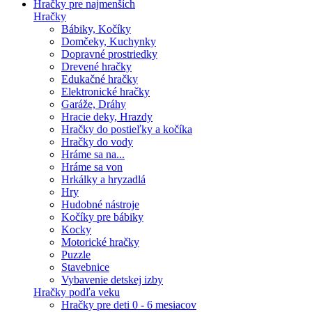
Hračky pre najmenších
Hračky
Bábiky, Kočíky
Domčeky, Kuchynky
Dopravné prostriedky
Drevené hračky
Edukačné hračky
Elektronické hračky
Garáže, Dráhy
Hracie deky, Hrazdy
Hračky do postieľky a kočíka
Hračky do vody
Hráme sa na...
Hráme sa von
Hrkálky a hryzadlá
Hry
Hudobné nástroje
Kočíky pre bábiky
Kocky
Motorické hračky
Puzzle
Stavebnice
Vybavenie detskej izby
Hračky podľa veku
Hračky pre deti 0 - 6 mesiacov