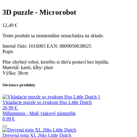
3D puzzle - Microrobot
12,49
€
Tento produkt sa momentálne nenachádza na sklade.
Interné číslo:
1016065
EAN:
8809050638025
Popis
Plne ohybný robot, ktorého si dieťa postaví bez lepidla.
Materiál: kartó, kĺby: plast
Výška: 38cm
Súvisiace produkty
Vkladacie puzzle so zvukom Hus Little Dutch
26,99
€
Millaminnis - Malé vlakové nástupište
8,99
€
Drevená torta XL 26ks Little Dutch