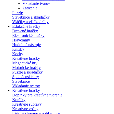
Vkladanie tvarov
Zatĺkanie
Puzzle
Stavebnice a skladačky
Vláčiky a vláčkodráhy
Edukačné hračky
Drevené hračky
Elektronické hračky
Hlavolamy
Hudobné nástroje
Knižky
Kocky
Kreatívne hračky
Magnetické hry
Motorické hračky
Puzzle a skladačky
Spoločenské hry
Stavebnice
Vkladanie tvarov
Kreatívne hračky
Doplnky pre kreatívne tvorenie
Korálky
Kreatívne súpravy
Kreatívne zošity
Listové súpravy a pohľadnice