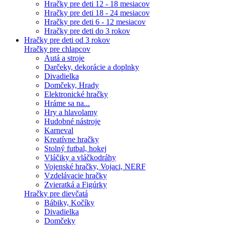
Hračky pre deti 12 - 18 mesiacov
Hračky pre deti 18 - 24 mesiacov
Hračky pre deti 6 - 12 mesiacov
Hračky pre deti do 3 rokov
Hračky pre deti od 3 rokov
Hračky pre chlapcov
Autá a stroje
Darčeky, dekorácie a doplnky
Divadielka
Domčeky, Hrady
Elektronické hračky
Hráme sa na...
Hry a hlavolamy
Hudobné nástroje
Karneval
Kreatívne hračky
Stolný futbal, hokej
Vláčiky a vláčkodráhy
Vojenské hračky, Vojaci, NERF
Vzdelávacie hračky
Zvieratká a Figúrky
Hračky pre dievčatá
Bábiky, Kočíky
Divadielka
Domčeky