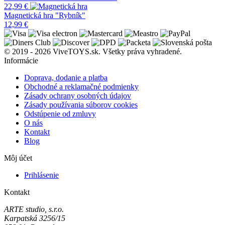
22,99
€
Magnetická hra "Rybník"
12,99
€
© 2019 - 2026 ViveTOYS.sk. Všetky práva vyhradené.
Informácie
Doprava, dodanie a platba
Obchodné a reklamačné podmienky
Zásady ochrany osobných údajov
Zásady používania súborov cookies
Odstúpenie od zmluvy
O nás
Kontakt
Blog
Môj účet
Prihlásenie
Kontakt
ARTE studio, s.r.o.
Karpatská 3256/15