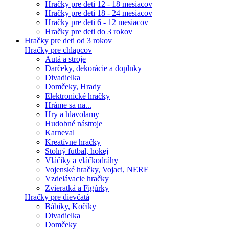
Hračky pre deti 12 - 18 mesiacov
Hračky pre deti 18 - 24 mesiacov
Hračky pre deti 6 - 12 mesiacov
Hračky pre deti do 3 rokov
Hračky pre deti od 3 rokov
Hračky pre chlapcov
Autá a stroje
Darčeky, dekorácie a doplnky
Divadielka
Domčeky, Hrady
Elektronické hračky
Hráme sa na...
Hry a hlavolamy
Hudobné nástroje
Karneval
Kreatívne hračky
Stolný futbal, hokej
Vláčiky a vláčkodráhy
Vojenské hračky, Vojaci, NERF
Vzdelávacie hračky
Zvieratká a Figúrky
Hračky pre dievčatá
Bábiky, Kočíky
Divadielka
Domčeky