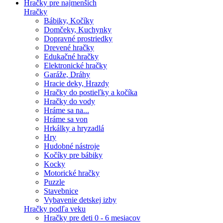
Hračky pre najmenších
Hračky
Bábiky, Kočíky
Domčeky, Kuchynky
Dopravné prostriedky
Drevené hračky
Edukačné hračky
Elektronické hračky
Garáže, Dráhy
Hracie deky, Hrazdy
Hračky do postieľky a kočíka
Hračky do vody
Hráme sa na...
Hráme sa von
Hrkálky a hryzadlá
Hry
Hudobné nástroje
Kočíky pre bábiky
Kocky
Motorické hračky
Puzzle
Stavebnice
Vybavenie detskej izby
Hračky podľa veku
Hračky pre deti 0 - 6 mesiacov