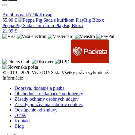
Autobus na kľúčik Kovap
55,99
€
Peppa Pig Sada s kufríkom PlayBig Bloxx
21,99
€
© 2019 - 2026 ViveTOYS.sk. Všetky práva vyhradené.
Informácie
Doprava, dodanie a platba
Obchodné a reklamačné podmienky
Zásady ochrany osobných údajov
Zásady používania súborov cookies
Odstúpenie od zmluvy
O nás
Kontakt
Blog