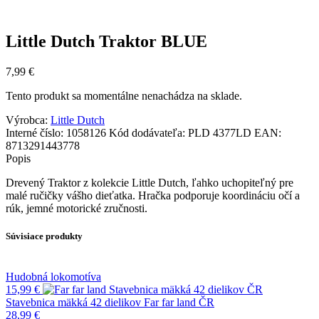
Little Dutch Traktor BLUE
7,99
€
Tento produkt sa momentálne nenachádza na sklade.
Výrobca:
Little Dutch
Interné číslo:
1058126
Kód dodávateľa:
PLD 4377LD
EAN:
8713291443778
Popis
Drevený Traktor z kolekcie Little Dutch, ľahko uchopiteľný pre
malé ručičky vášho dieťatka. Hračka podporuje koordináciu očí a
rúk, jemné motorické zručnosti.
Súvisiace produkty
Hudobná lokomotíva
15,99
€
Stavebnica mäkká 42 dielikov Far far land ČR
28,99
€