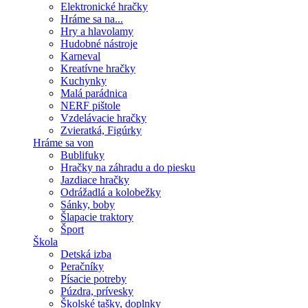
Elektronické hračky
Hráme sa na...
Hry a hlavolamy
Hudobné nástroje
Karneval
Kreatívne hračky
Kuchynky
Malá parádnica
NERF pištole
Vzdelávacie hračky
Zvieratká, Figúrky
Hráme sa von
Bublifuky
Hračky na záhradu a do piesku
Jazdiace hračky
Odrážadlá a kolobežky
Sánky, boby
Šlapacie traktory
Šport
Škola
Detská izba
Peračníky
Písacie potreby
Púzdra, prívesky
Školské tašky, doplnky