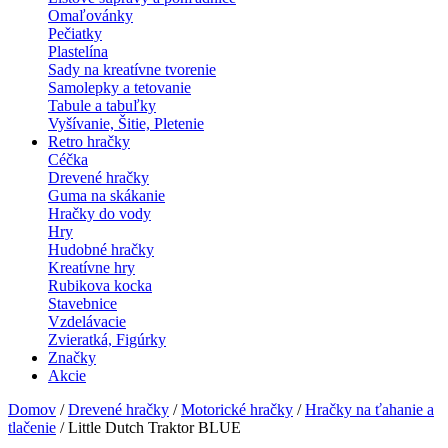
Omaľovánky
Pečiatky
Plastelína
Sady na kreatívne tvorenie
Samolepky a tetovanie
Tabule a tabuľky
Vyšívanie, Šitie, Pletenie
Retro hračky
Céčka
Drevené hračky
Guma na skákanie
Hračky do vody
Hry
Hudobné hračky
Kreatívne hry
Rubikova kocka
Stavebnice
Vzdelávacie
Zvieratká, Figúrky
Značky
Akcie
Domov
/
Drevené hračky
/
Motorické hračky
/
Hračky na ťahanie a
tlačenie
/ Little Dutch Traktor BLUE