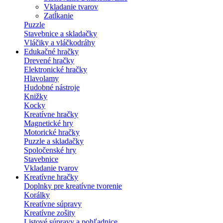
Vkladanie tvarov
Zatĺkanie
Puzzle
Stavebnice a skladačky
Vláčiky a vláčkodráhy
Edukačné hračky
Drevené hračky
Elektronické hračky
Hlavolamy
Hudobné nástroje
Knižky
Kocky
Kreatívne hračky
Magnetické hry
Motorické hračky
Puzzle a skladačky
Spoločenské hry
Stavebnice
Vkladanie tvarov
Kreatívne hračky
Doplnky pre kreatívne tvorenie
Korálky
Kreatívne súpravy
Kreatívne zošity
Listové súpravy a pohľadnice