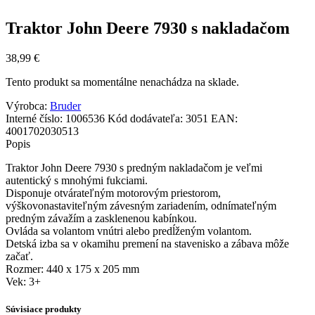
Traktor John Deere 7930 s nakladačom
38,99
€
Tento produkt sa momentálne nenachádza na sklade.
Výrobca:
Bruder
Interné číslo:
1006536
Kód dodávateľa:
3051
EAN:
4001702030513
Popis
Traktor John Deere 7930 s predným nakladačom je veľmi
autentický s mnohými fukciami.
Disponuje otvárateľným motorovým priestorom,
výškovonastaviteľným závesným zariadením, odnímateľným
predným závažím a zasklenenou kabínkou.
Ovláda sa volantom vnútri alebo predĺženým volantom.
Detská izba sa v okamihu premení na stavenisko a zábava môže
začať.
Rozmer: 440 x 175 x 205 mm
Vek: 3+
Súvisiace produkty