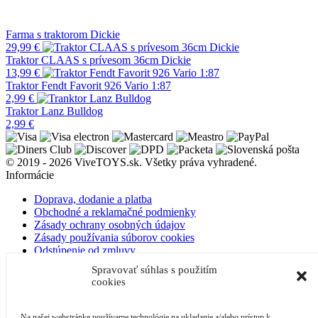
Farma s traktorom Dickie
29,99
€
Traktor CLAAS s prívesom 36cm Dickie
13,99
€
Traktor Fendt Favorit 926 Vario 1:87
2,99
€
Traktor Lanz Bulldog
2,99
€
© 2019 - 2026 ViveTOYS.sk. Všetky práva vyhradené.
Informácie
Doprava, dodanie a platba
Obchodné a reklamačné podmienky
Zásady ochrany osobných údajov
Zásady používania súborov cookies
Odstúpenie od zmluvy
O nás
Spravovať súhlas s použitím
Kontakt
cookies
Blog
Môj účet
Na našej webstránke používame technológie na ukladanie a/alebo prístup k