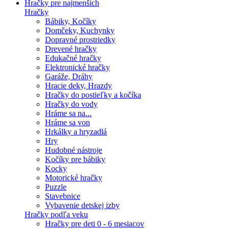
Hračky pre najmenších
Hračky
Bábiky, Kočíky
Domčeky, Kuchynky
Dopravné prostriedky
Drevené hračky
Edukačné hračky
Elektronické hračky
Garáže, Dráhy
Hracie deky, Hrazdy
Hračky do postieľky a kočíka
Hračky do vody
Hráme sa na...
Hráme sa von
Hrkálky a hryzadlá
Hry
Hudobné nástroje
Kočíky pre bábiky
Kocky
Motorické hračky
Puzzle
Stavebnice
Vybavenie detskej izby
Hračky podľa veku
Hračky pre deti 0 - 6 mesiacov