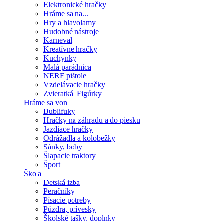
Elektronické hračky
Hráme sa na...
Hry a hlavolamy
Hudobné nástroje
Karneval
Kreatívne hračky
Kuchynky
Malá parádnica
NERF pištole
Vzdelávacie hračky
Zvieratká, Figúrky
Hráme sa von
Bublifuky
Hračky na záhradu a do piesku
Jazdiace hračky
Odrážadlá a kolobežky
Sánky, boby
Šlapacie traktory
Šport
Škola
Detská izba
Peračníky
Písacie potreby
Púzdra, prívesky
Školské tašky, doplnky