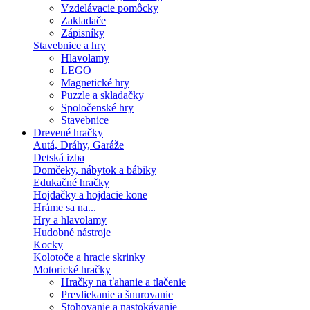
Vzdelávacie pomôcky
Zakladače
Zápisníky
Stavebnice a hry
Hlavolamy
LEGO
Magnetické hry
Puzzle a skladačky
Spoločenské hry
Stavebnice
Drevené hračky
Autá, Dráhy, Garáže
Detská izba
Domčeky, nábytok a bábiky
Edukačné hračky
Hojdačky a hojdacie kone
Hráme sa na...
Hry a hlavolamy
Hudobné nástroje
Kocky
Kolotoče a hracie skrinky
Motorické hračky
Hračky na ťahanie a tlačenie
Prevliekanie a šnurovanie
Stohovanie a nastokávanie