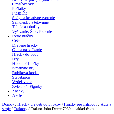
Omaľovánky
Pečiatky
Plastelína
Sady na kreatívne tvorenie
Samolepky a tetovanie
Tabule a tabuľky
Vyšívanie, Šitie, Pletenie
Retro hračky
Céčka
Drevené hračky
Guma na skákanie
Hračky do vody
Hry
Hudobné hračky
Kreatívne hry
Rubikova kocka
Stavebnice
Vzdelávacie
Zvieratká, Figúrky
Značky
Akcie
Domov
/
Hračky pre deti od 3 rokov
/
Hračky pre chlapcov
/
Autá a
stroje
/
Traktory
/ Traktor John Deere 7930 s nakladačom