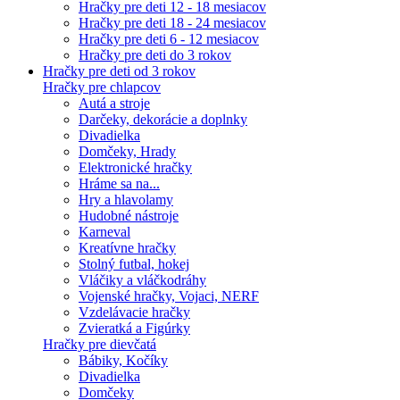
Hračky pre deti 12 - 18 mesiacov
Hračky pre deti 18 - 24 mesiacov
Hračky pre deti 6 - 12 mesiacov
Hračky pre deti do 3 rokov
Hračky pre deti od 3 rokov
Hračky pre chlapcov
Autá a stroje
Darčeky, dekorácie a doplnky
Divadielka
Domčeky, Hrady
Elektronické hračky
Hráme sa na...
Hry a hlavolamy
Hudobné nástroje
Karneval
Kreatívne hračky
Stolný futbal, hokej
Vláčiky a vláčkodráhy
Vojenské hračky, Vojaci, NERF
Vzdelávacie hračky
Zvieratká a Figúrky
Hračky pre dievčatá
Bábiky, Kočíky
Divadielka
Domčeky