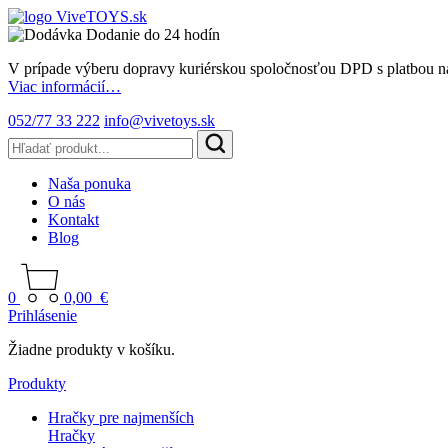
Dodanie do 24 hodín
V prípade výberu dopravy kuriérskou spoločnosťou DPD s platbou n
Viac informácií…
052/77 33 222
info@vivetoys.sk
Naša ponuka
O nás
Kontakt
Blog
0
0,00
€
Prihlásenie
Žiadne produkty v košíku.
Produkty
Hračky pre najmenších
Hračky