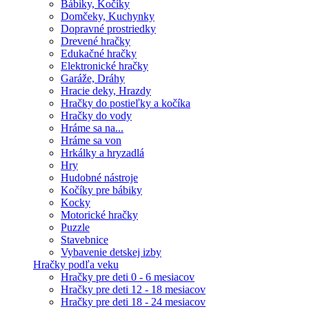
Bábiky, Kočíky
Domčeky, Kuchynky
Dopravné prostriedky
Drevené hračky
Edukačné hračky
Elektronické hračky
Garáže, Dráhy
Hracie deky, Hrazdy
Hračky do postieľky a kočíka
Hračky do vody
Hráme sa na...
Hráme sa von
Hrkálky a hryzadlá
Hry
Hudobné nástroje
Kočíky pre bábiky
Kocky
Motorické hračky
Puzzle
Stavebnice
Vybavenie detskej izby
Hračky podľa veku
Hračky pre deti 0 - 6 mesiacov
Hračky pre deti 12 - 18 mesiacov
Hračky pre deti 18 - 24 mesiacov