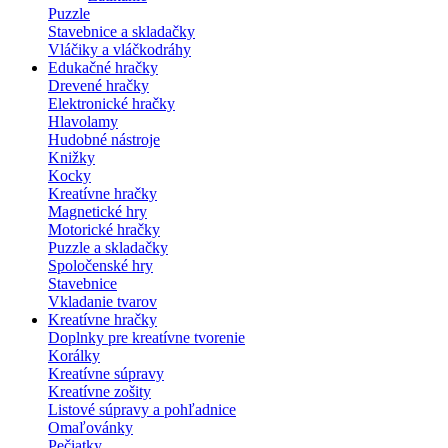
Puzzle
Stavebnice a skladačky
Vláčiky a vláčkodráhy
Edukačné hračky
Drevené hračky
Elektronické hračky
Hlavolamy
Hudobné nástroje
Knižky
Kocky
Kreatívne hračky
Magnetické hry
Motorické hračky
Puzzle a skladačky
Spoločenské hry
Stavebnice
Vkladanie tvarov
Kreatívne hračky
Doplnky pre kreatívne tvorenie
Korálky
Kreatívne súpravy
Kreatívne zošity
Listové súpravy a pohľadnice
Omaľovánky
Pečiatky