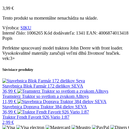
3,99
€
Tento produkt sa momentálne nenachádza na sklade.
Výrobca:
SIKU
Interné číslo:
1006265
Kód dodávateľa:
1341
EAN:
4006874013418
Popis
Perfektne spracovaný model traktora John Deere with front loader.
Vysokokvalitné materiály zaručujú veľmi dlhú životnosť hračiek.
vek:3+
Súvisiace produkty
Stavebnica Blok Farmár 172 dielikov SEVA
36,99
€
Teamsterz Traktor so svetlom a zvukom Alltoys
11,99
€
Stavebnica Doprava Traktor 384 dielov SEVA
36,99
€
Traktor Fendt Favorit 926 Vario 1:87
2,99
€