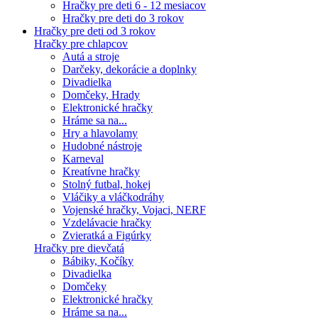
Hračky pre deti 6 - 12 mesiacov
Hračky pre deti do 3 rokov
Hračky pre deti od 3 rokov
Hračky pre chlapcov
Autá a stroje
Darčeky, dekorácie a doplnky
Divadielka
Domčeky, Hrady
Elektronické hračky
Hráme sa na...
Hry a hlavolamy
Hudobné nástroje
Karneval
Kreatívne hračky
Stolný futbal, hokej
Vláčiky a vláčkodráhy
Vojenské hračky, Vojaci, NERF
Vzdelávacie hračky
Zvieratká a Figúrky
Hračky pre dievčatá
Bábiky, Kočíky
Divadielka
Domčeky
Elektronické hračky
Hráme sa na...