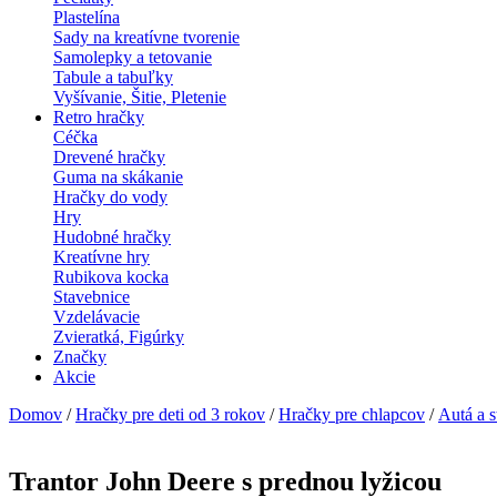
Plastelína
Sady na kreatívne tvorenie
Samolepky a tetovanie
Tabule a tabuľky
Vyšívanie, Šitie, Pletenie
Retro hračky
Céčka
Drevené hračky
Guma na skákanie
Hračky do vody
Hry
Hudobné hračky
Kreatívne hry
Rubikova kocka
Stavebnice
Vzdelávacie
Zvieratká, Figúrky
Značky
Akcie
Domov
/
Hračky pre deti od 3 rokov
/
Hračky pre chlapcov
/
Autá a s
Trantor John Deere s prednou lyžicou