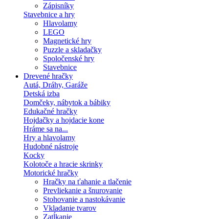
Zápisníky
Stavebnice a hry
Hlavolamy
LEGO
Magnetické hry
Puzzle a skladačky
Spoločenské hry
Stavebnice
Drevené hračky
Autá, Dráhy, Garáže
Detská izba
Domčeky, nábytok a bábiky
Edukačné hračky
Hojdačky a hojdacie kone
Hráme sa na...
Hry a hlavolamy
Hudobné nástroje
Kocky
Kolotoče a hracie skrinky
Motorické hračky
Hračky na ťahanie a tlačenie
Prevliekanie a šnurovanie
Stohovanie a nastokávanie
Vkladanie tvarov
Zatĺkanie