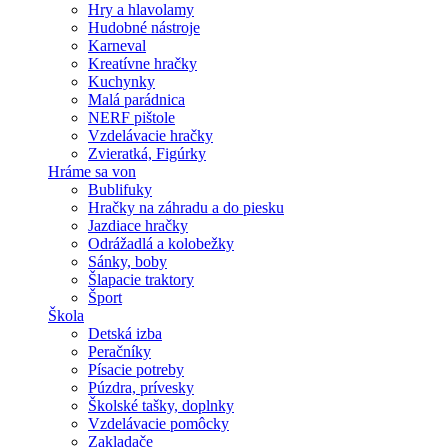
Hry a hlavolamy
Hudobné nástroje
Karneval
Kreatívne hračky
Kuchynky
Malá parádnica
NERF pištole
Vzdelávacie hračky
Zvieratká, Figúrky
Hráme sa von
Bublifuky
Hračky na záhradu a do piesku
Jazdiace hračky
Odrážadlá a kolobežky
Sánky, boby
Šlapacie traktory
Šport
Škola
Detská izba
Peračníky
Písacie potreby
Púzdra, prívesky
Školské tašky, doplnky
Vzdelávacie pomôcky
Zakladače