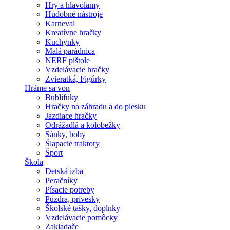
Hry a hlavolamy
Hudobné nástroje
Karneval
Kreatívne hračky
Kuchynky
Malá parádnica
NERF pištole
Vzdelávacie hračky
Zvieratká, Figúrky
Hráme sa von
Bublifuky
Hračky na záhradu a do piesku
Jazdiace hračky
Odrážadlá a kolobežky
Sánky, boby
Šlapacie traktory
Šport
Škola
Detská izba
Peračníky
Písacie potreby
Púzdra, prívesky
Školské tašky, doplnky
Vzdelávacie pomôcky
Zakladače