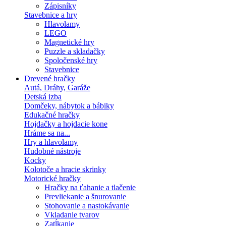
Zápisníky
Stavebnice a hry
Hlavolamy
LEGO
Magnetické hry
Puzzle a skladačky
Spoločenské hry
Stavebnice
Drevené hračky
Autá, Dráhy, Garáže
Detská izba
Domčeky, nábytok a bábiky
Edukačné hračky
Hojdačky a hojdacie kone
Hráme sa na...
Hry a hlavolamy
Hudobné nástroje
Kocky
Kolotoče a hracie skrinky
Motorické hračky
Hračky na ťahanie a tlačenie
Prevliekanie a šnurovanie
Stohovanie a nastokávanie
Vkladanie tvarov
Zatĺkanie