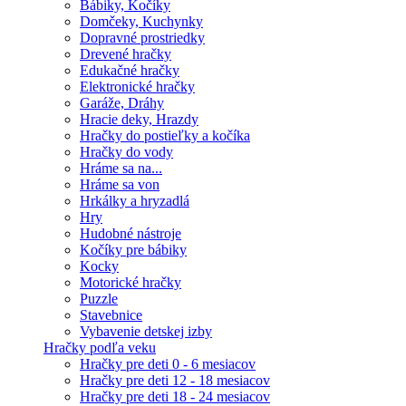
Bábiky, Kočíky
Domčeky, Kuchynky
Dopravné prostriedky
Drevené hračky
Edukačné hračky
Elektronické hračky
Garáže, Dráhy
Hracie deky, Hrazdy
Hračky do postieľky a kočíka
Hračky do vody
Hráme sa na...
Hráme sa von
Hrkálky a hryzadlá
Hry
Hudobné nástroje
Kočíky pre bábiky
Kocky
Motorické hračky
Puzzle
Stavebnice
Vybavenie detskej izby
Hračky podľa veku
Hračky pre deti 0 - 6 mesiacov
Hračky pre deti 12 - 18 mesiacov
Hračky pre deti 18 - 24 mesiacov