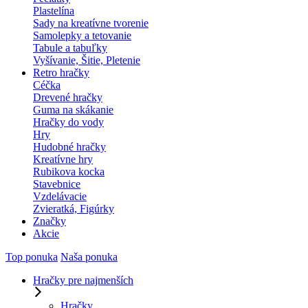
Plastelína
Sady na kreatívne tvorenie
Samolepky a tetovanie
Tabule a tabuľky
Vyšívanie, Šitie, Pletenie
Retro hračky
Céčka
Drevené hračky
Guma na skákanie
Hračky do vody
Hry
Hudobné hračky
Kreatívne hry
Rubikova kocka
Stavebnice
Vzdelávacie
Zvieratká, Figúrky
Značky
Akcie
Top ponuka
Naša ponuka
Hračky pre najmenších
Hračky