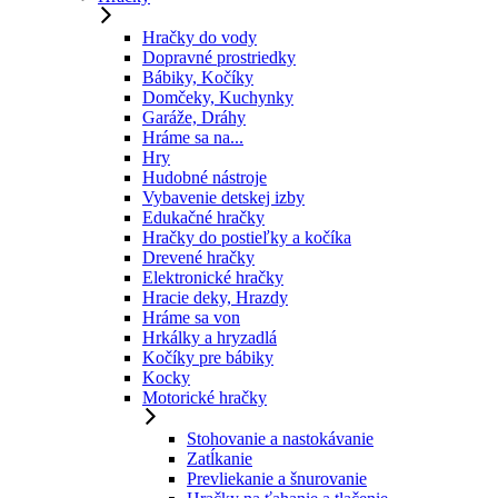
Hračky do vody
Dopravné prostriedky
Bábiky, Kočíky
Domčeky, Kuchynky
Garáže, Dráhy
Hráme sa na...
Hry
Hudobné nástroje
Vybavenie detskej izby
Edukačné hračky
Hračky do postieľky a kočíka
Drevené hračky
Elektronické hračky
Hracie deky, Hrazdy
Hráme sa von
Hrkálky a hryzadlá
Kočíky pre bábiky
Kocky
Motorické hračky
Stohovanie a nastokávanie
Zatĺkanie
Prevliekanie a šnurovanie