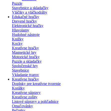
Puzzle
Stavebnice a skladačky
Vláčiky a vláčkodráhy
Edukačné hračky
Drevené hračky
Elektronické hračky
Hlavolamy
Hudobné nástroje
Knižky
Kocky
Kreatívne hračky
Magnetické hry
Motorické hračky
Puzzle a skladačky
Spoločenské hry
Stavebnice
Vkladanie tvarov
Kreatívne hračky
Doplnky pre kreatívne tvorenie
Korálky
Kreatívne súpravy
Kreatívne zošity
Listové súpravy a pohľadnice
Omaľovánky
Pečiatky