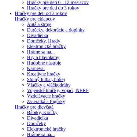
Hračky pre deti 6 - 12 mesiacov
Hračky pre deti do 3 rokov
Hračky pre deti od 3 rokov
Hračky pre chlapcov
Autá a stroje
Darčeky, dekorácie a doplnky
Divadielka
Domčeky, Hrady
Elektronické hračky
Hráme sa na...
Hry a hlavolamy
Hudobné nástroje
Karneval
Kreatívne hračky
Stolný futbal, hokej
Vláčiky a vláčkodráhy
Vojenské hračky, Vojaci, NERF
Vzdelávacie hračky
Zvieratká a Figúrky
Hračky pre dievčatá
Bábiky, Kočíky
Divadielka
Domčeky
Elektronické hračky
Hráme sa na...