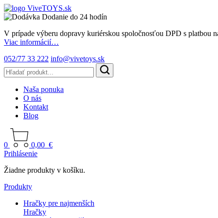
Dodanie do 24 hodín
V prípade výberu dopravy kuriérskou spoločnosťou DPD s platbou n
Viac informácií…
052/77 33 222
info@vivetoys.sk
Naša ponuka
O nás
Kontakt
Blog
0
0,00
€
Prihlásenie
Žiadne produkty v košíku.
Produkty
Hračky pre najmenších
Hračky